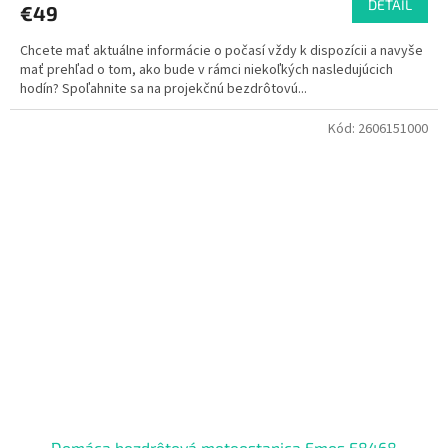
DETAIL
€49
Chcete mať aktuálne informácie o počasí vždy k dispozícii a navyše
mať prehľad o tom, ako bude v rámci niekoľkých nasledujúcich
hodín? Spoľahnite sa na projekčnú bezdrôtovú...
Kód:
2606151000
Domáca bezdrôtová meteostanica Emos E8468