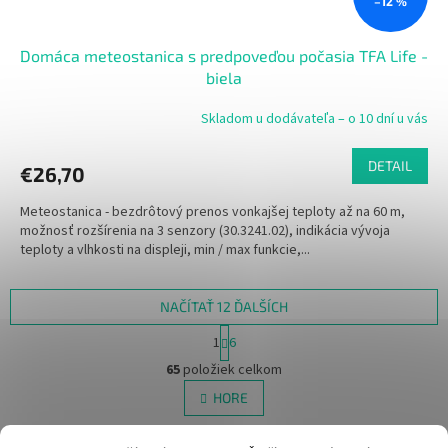
–12 %
Domáca meteostanica s predpoveďou počasia TFA Life -
biela
Skladom u dodávateľa – o 10 dní u vás
DETAIL
€26,70
Meteostanica - bezdrôtový prenos vonkajšej teploty až na 60 m,
možnosť rozšírenia na 3 senzory (30.3241.02), indikácia vývoja
teploty a vlhkosti na displeji, min / max funkcie,...
NAČÍTAŤ 12 ĎALŠÍCH
S
1
6
t
O
r
65
položiek celkom
v
á
l
HORE
n
á
k
d
o