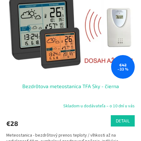
i
s
p
r
o
d
u
k
t
o
€42
–33 %
v
Bezdrôtova meteostanica TFA Sky - čierna
Skladom u dodávateľa – o 10 dní u vás
DETAIL
€28
Meteostanica - bezdrôtový prenos teploty / vlhkosti až na