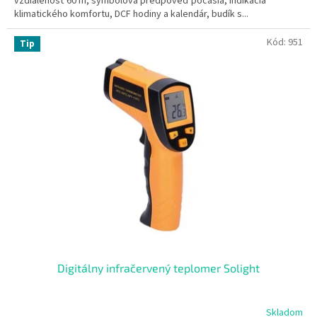
vzdialenosť 60 m, symbolová predpoveď počasia, indikácia
klimatického komfortu, DCF hodiny a kalendár, budík s...
Kód:
951
Tip
Digitálny infračervený teplomer Solight
Skladom