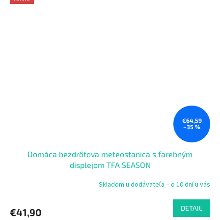
€64,59
–35 %
Domáca bezdrôtova meteostanica s farebným
displejom TFA SEASON
Skladom u dodávateľa – o 10 dní u vás
DETAIL
€41,90