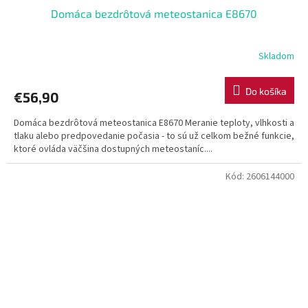
Domáca bezdrôtová meteostanica E8670
Skladom
Do košíka
€56,90
Domáca bezdrôtová meteostanica E8670 Meranie teploty, vlhkosti a
tlaku alebo predpovedanie počasia - to sú už celkom bežné funkcie,
ktoré ovláda väčšina dostupných meteostaníc....
Kód:
2606144000