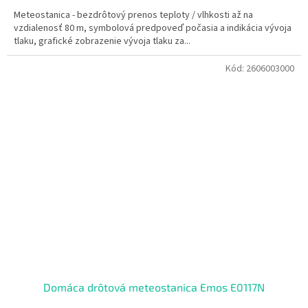
Meteostanica - bezdrôtový prenos teploty / vlhkosti až na
vzdialenosť 80 m, symbolová predpoveď počasia a indikácia vývoja
tlaku, grafické zobrazenie vývoja tlaku za...
Kód:
2606003000
Domáca drôtová meteostanica Emos E0117N