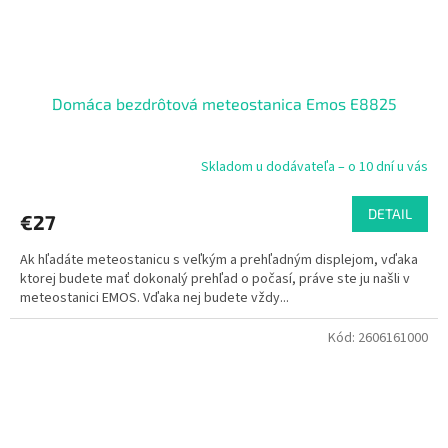
Domáca bezdrôtová meteostanica Emos E8825
Skladom u dodávateľa – o 10 dní u vás
DETAIL
€27
Ak hľadáte meteostanicu s veľkým a prehľadným displejom, vďaka
ktorej budete mať dokonalý prehľad o počasí, práve ste ju našli v
meteostanici EMOS. Vďaka nej budete vždy...
Kód:
2606161000