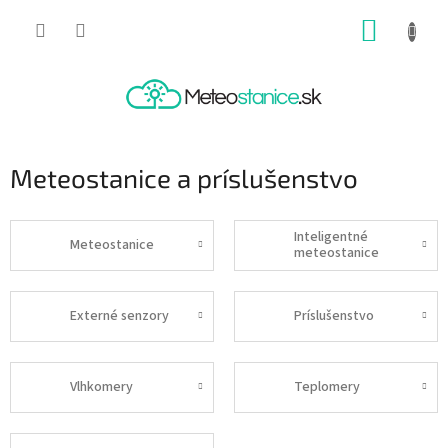
Prejsť
NÁKUP
na
obsah
KOŠÍK
Meteostanice a príslušenstvo
Inteligentné
Meteostanice
meteostanice
Externé senzory
Príslušenstvo
Vlhkomery
Teplomery