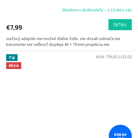
Skladom u dodávateľa – o 10 dní u vás
DETAIL
€7,99
sieťový adaptér nie možné ďalšie čidlo nie dosah snímača nie
barometer nie veľkosť displeja 45 × 79 mm projekcia nie
Kód:
TFA35.1153.02
Tip
Akcia
€30,54