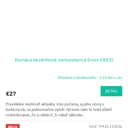
Domáca bezdrôtová meteostanica Emos E8835
Skladom u dodávateľa – o 10 dní u vás
DETAIL
€27
Pravidelne sledovať aktuálny stav počasia, aj jeho vývoj v
budúcnosti, sa jednoznačne oplatí. Výrazne nám to totiž uľahčí
rozhodovanie, čo si obliecť, či zaliať záhradu...
Kód:
TFA35.1150.01
Akcia