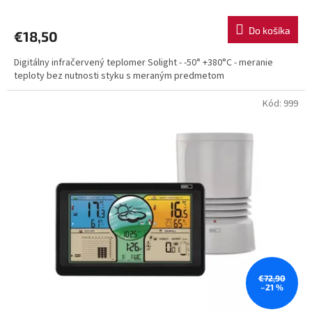
Do košíka
€18,50
Digitálny infračervený teplomer Solight - -50° +380°C - meranie
teploty bez nutnosti styku s meraným predmetom
Kód:
999
€72,90
–21 %