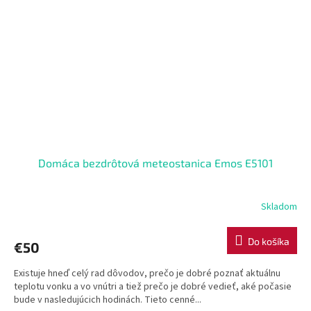
Domáca bezdrôtová meteostanica Emos E5101
Skladom
Do košíka
€50
Existuje hneď celý rad dôvodov, prečo je dobré poznať aktuálnu
teplotu vonku a vo vnútri a tiež prečo je dobré vedieť, aké počasie
bude v nasledujúcich hodinách. Tieto cenné...