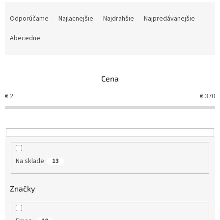
R
a
Odporúčame
Najlacnejšie
Najdrahšie
Najpredávanejšie
d
e
Abecedne
n
i
e
Cena
p
r
€
2
€
370
o
d
u
k
t
o
Na sklade
13
v
Značky