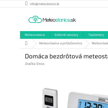
Prejsť
info@meteostanice.sk
na
obsah
Meteostanice
Externé senzory
Teplomery
Domov
Meteostanice a príslušenstvo
Meteostan
Domáca bezdrôtová meteost
Značka:
Emos