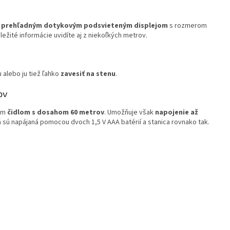
m
prehľadným dotykovým podsvieteným displejom
s rozmerom
ležité informácie uvidíte aj z niekoľkých metrov.
 alebo ju tiež ľahko
zavesiť na stenu
.
ov
vým
čidlom s dosahom 60 metrov
. Umožňuje však
napojenie až
á sú napájaná pomocou dvoch 1,5 V AAA batérií a stanica rovnako tak.