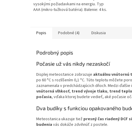
vysokými požiadavkami na energiu. Typ
AAA (mikro-tužková batéria). Balenie: 4 ks.
Popis
Podobné (4)
Diskusia
Podrobný popis
Počasie už vás nikdy nezaskočí
Displej meteostanice zobrazuje
aktuálnu
vnútornú
po 60 °C s rozlíšením 0,1 °C. Túto teplotu môžete por
zaznamenala v predchádzajúcich dňoch. Medzi ďalšie i
vnútorná vlhkosť
,
trend vývoje tlaku
,
trend tepl
počasia
, vďaka ktorej budete vedieť, aké počasie oč
Dva budíky s funkciou opakovaného bud
Meteostanica ukazuje tiež
presný čas riadený DCF 
budenia
vás dokáže zdvihnúť z postele.