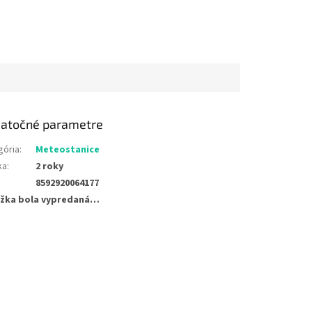
atočné parametre
gória
:
Meteostanice
ka
:
2 roky
8592920064177
žka bola vypredaná…