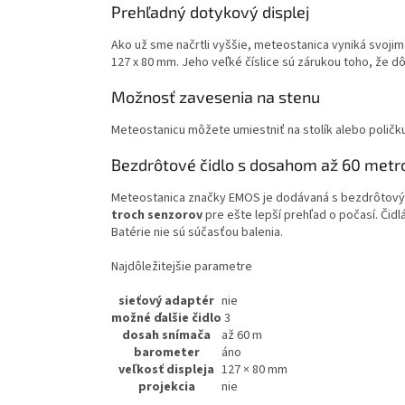
Prehľadný dotykový displej
Ako už sme načrtli vyššie, meteostanica vyniká svoji
127 x 80 mm. Jeho veľké číslice sú zárukou toho, že dô
Možnosť zavesenia na stenu
Meteostanicu môžete umiestniť na stolík alebo poličku
Bezdrôtové čidlo s dosahom až 60 metr
Meteostanica značky EMOS je dodávaná s bezdrôto
troch
senzorov
pre ešte lepší prehľad o počasí. Čidl
Batérie nie sú súčasťou balenia.
Najdôležitejšie parametre
sieťový adaptér
nie
možné ďalšie čidlo
3
dosah snímača
až 60 m
barometer
áno
veľkosť displeja
127 × 80 mm
projekcia
nie