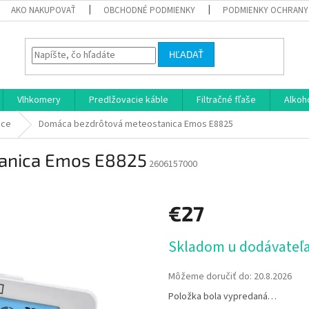
AKO NAKUPOVAŤ
OBCHODNÉ PODMIENKY
PODMIENKY OCHRANY
HĽADAŤ
Vlhkomery
Predlžovacie káble
Filtračné fľaše
Alkoh
ice
Domáca bezdrôtová meteostanica Emos E8825
anica Emos E8825
2606157000
€27
Jednotková
Skladom u dodávateľa 
cena:
Môžeme doručiť do:
20.8.2026
Položka bola vypredaná…