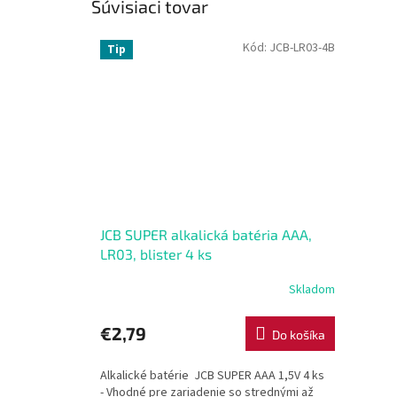
Súvisiaci tovar
Kód:
JCB-LR03-4B
Tip
JCB SUPER alkalická batéria AAA,
LR03, blister 4 ks
Skladom
€2,79
Do košíka
Alkalické batérie JCB SUPER AAA 1,5V 4 ks
- Vhodné pre zariadenie so strednými až