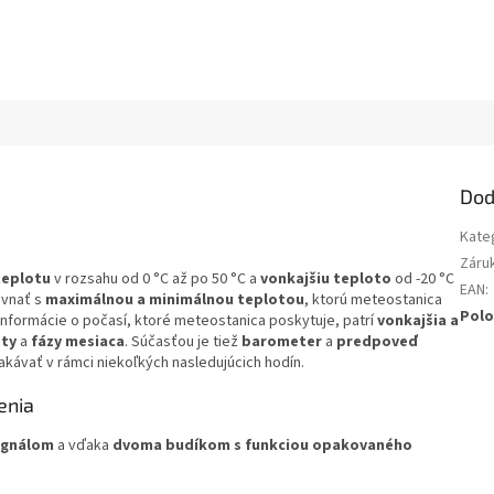
Dod
Kate
Záru
teplotu
v rozsahu od 0 °C až po 50 °C a
vonkajšiu teploto
od -20 °C
EAN
:
ovnať s
maximálnou a minimálnou teplotou
, ktorú meteostanica
Polo
nformácie o počasí, ktoré meteostanica poskytuje, patrí
vonkajšia a
oty
a
fázy mesiaca
. Súčasťou je tiež
barometer
a
predpoveď
akávať v rámci niekoľkých nasledujúcich hodín.
enia
signálom
a vďaka
dvoma budíkom s funkciou opakovaného