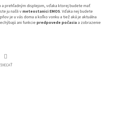
m a prehľadným displejom, vďaka ktorej budete mať
te ju našli v
meteostanici EMOS
. Vďaka nej budete
pňov je u vás doma a koľko vonku a tiež aká je aktuálna
Nechýbajú ani funkcie
predpovede počasia
a zobrazenie
ZDIEĽAŤ