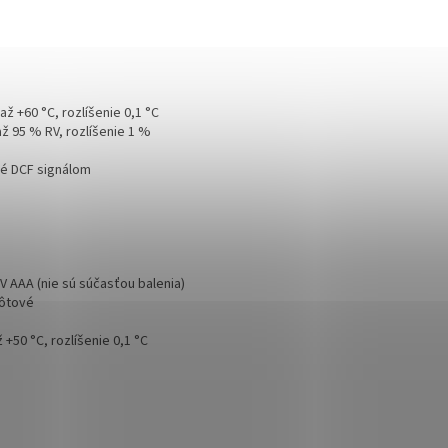
 až +60 °C, rozlíšenie 0,1 °C
ž 95 % RV, rozlíšenie 1 %
né DCF signálom
 V AAA (nie sú súčasťou balenia)
ôtové
ž +50 °C, rozlíšenie 0,1 °C