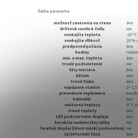
Ďalšie parametre
možnosť zavesenia na stenu
áno
drôtová sonda k čidlu
nie
vonkajšia teplota
-20 °C
vonkajšia vlhkosť
20 % a
predpoveď počasia
áno
hodiny
riade
min. a max. teplota
áno
trvalé podsvietenie
nie
fázy mesiaca
áno
dátum
áno
trend tlaku
áno
napájanie stanice
2× 1,5
prevedenie teplomera
bezdr
kalendár
áno
vnútorná teplota
0 °C a
trend teploty
áno
LED podsvietenie displeja
áno
korekcia nadmorskej výšky
nie
farebný displej (black mask) podsvietený
nie
12/24 formát času
áno