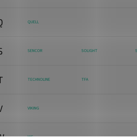
Q
QUELL
S
SENCOR
SOLIGHT
T
TECHNOLINE
TFA
V
VIKING
W
WS