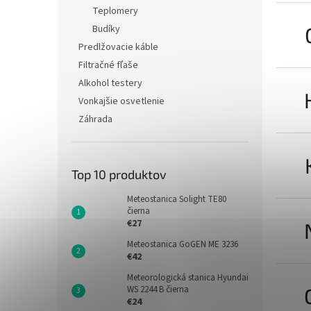
Teplomery
Budíky
Predlžovacie káble
Filtračné fľaše
Alkohol testery
Vonkajšie osvetlenie
Záhrada
Top 10 produktov
Meteostanica Solight TE80
čierna
€27
Meteostanica GoGEN ME 3236
€42
Meteorologická stanica Hyundai
WS 2244 B čierna
€24