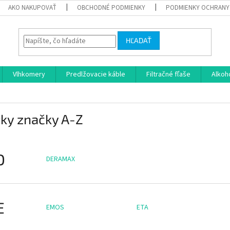
AKO NAKUPOVAŤ
OBCHODNÉ PODMIENKY
PODMIENKY OCHRANY
HĽADAŤ
Vlhkomery
Predlžovacie káble
Filtračné fľaše
Alkoh
ky značky A-Z
D
DERAMAX
E
EMOS
ETA