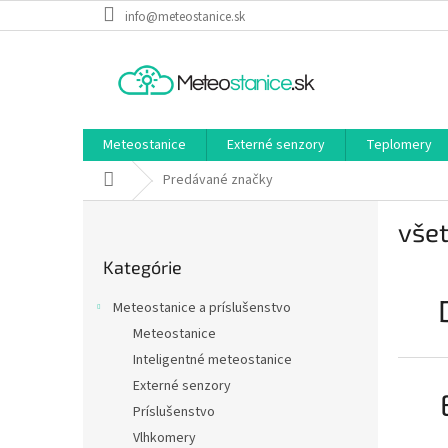
Prejsť
info@meteostanice.sk
na
obsah
Meteostanice
Externé senzory
Teplomery
Domov
Predávané značky
B
všet
o
Preskočiť
č
Kategórie
kategórie
n
ý
Meteostanice a príslušenstvo
p
Meteostanice
a
Inteligentné meteostanice
n
e
Externé senzory
l
Príslušenstvo
Vlhkomery