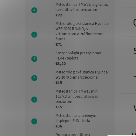
Meteostanica TMW08, digitálna,
bezdrôtová so senzorom
€22
Meteorologická stanica Hyundai
WSP 3080 R WIND, s
vetromerom a zrážkomerom
čierna
€71
Senzor Solight pre teplomer
TE44 - teplota
€3,20
Meteorologická stanica Hyundai
WS 1070 čierna/strieborná
€15
Meteostanica TMW15 mini,
10x7x2 cm, bezdrôtová so
senzorom
€15
Meteostanica s farebným
displejom SUN - biela
€36
Domáca bezdrôtová