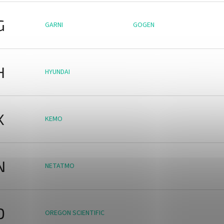
G
GARNI
GOGEN
H
HYUNDAI
K
KEMO
N
NETATMO
O
OREGON SCIENTIFIC