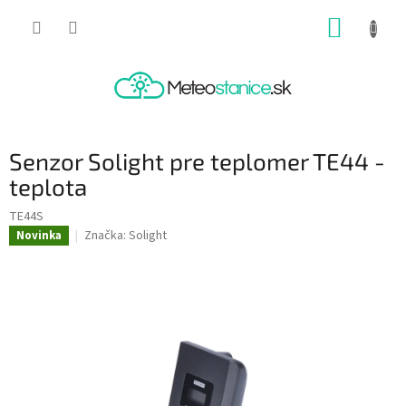
Prejsť
NÁKUP
na
obsah
KOŠÍK
Senzor Solight pre teplomer TE44 -
teplota
TE44S
Značka:
Solight
Novinka