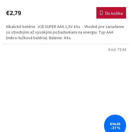
€2,79
Do košíka
Alkalické batérie JCB SUPER AAA 1,5V 4 ks - Vhodné pre zariadenie
so strednými až vysokými požiadavkami na energiu. Typ AAA
(mikro-tužková batéria). Balenie: 4 ks.
Kód:
TE44
€14,19
–37 %