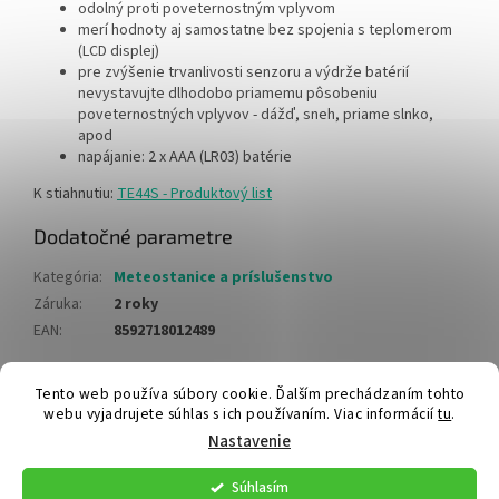
odolný proti poveternostným vplyvom
merí hodnoty aj samostatne bez spojenia s teplomerom
(LCD displej)
pre zvýšenie trvanlivosti senzoru a výdrže batérií
nevystavujte dlhodobo priamemu pôsobeniu
poveternostných vplyvov - dážď, sneh, priame slnko,
apod
napájanie: 2 x AAA (LR03) batérie
K stiahnutiu:
TE44S - Produktový list
Dodatočné parametre
Kategória
:
Meteostanice a príslušenstvo
Záruka
:
2 roky
EAN
:
8592718012489
Z
Tento web používa súbory cookie. Ďalším prechádzaním tohto
webu vyjadrujete súhlas s ich používaním. Viac informácií
tu
.
á
Vytvoril Shoptet
Nastavenie
p
ä
Súhlasím
t