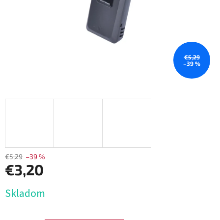
€5,29
–39 %
€5,29
–39 %
€3,20
Jednotková
Skladom
cena: