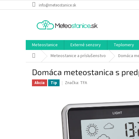
Prejsť
info@meteostanice.sk
na
obsah
Meteostanice
Externé senzory
Teplomery
Domov
Meteostanice a príslušenstvo
Domáca met
Domáca meteostanica s predp
Značka:
TFA
Akcia
Tip