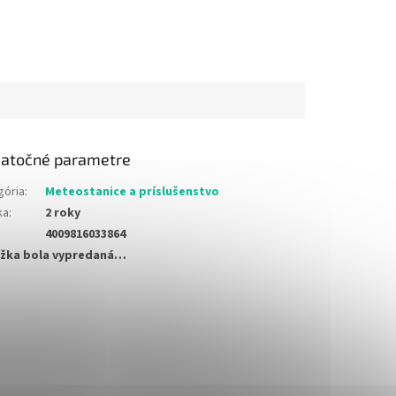
atočné parametre
gória
:
Meteostanice a príslušenstvo
ka
:
2 roky
4009816033864
žka bola vypredaná…