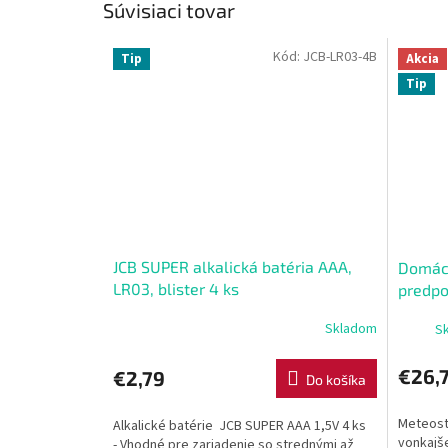
Súvisiaci tovar
Kód:
JCB-LR03-4B
Tip
Akcia
Tip
JCB SUPER alkalická batéria AAA,
Domáca
LR03, blister 4 ks
predpo
biela
Skladom
Sk
€26,
€2,79
Do košíka
Meteost
Alkalické batérie JCB SUPER AAA 1,5V 4 ks
vonkajše
- Vhodné pre zariadenie so strednými až