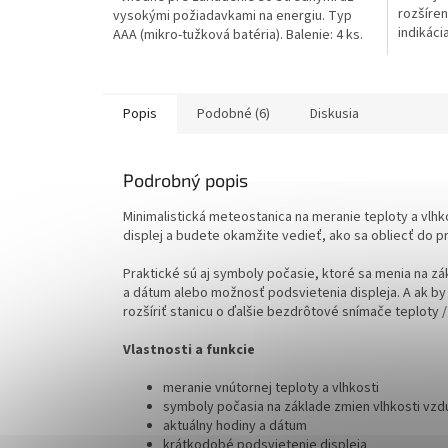
rozšíren
vysokými požiadavkami na energiu. Typ
indikáci
AAA (mikro-tužková batéria). Balenie: 4 ks.
displeji,
Popis
Podobné (6)
Diskusia
Podrobný popis
Minimalistická meteostanica na meranie teploty a vlhk
displej a budete okamžite vedieť, ako sa obliecť do pr
Praktické sú aj symboly počasie, ktoré sa menia na z
a dátum alebo možnosť podsvietenia displeja. A ak by
rozšíriť stanicu o ďalšie bezdrôtové snímače teploty / 
Vlastnosti a funkcie
meranie vnútornej teploty a vlhkosti
symboly počasia na základe zmien vlhkosti vzd
aktuálny hodiny a dátum
krátkodobé podsvietenie displeja