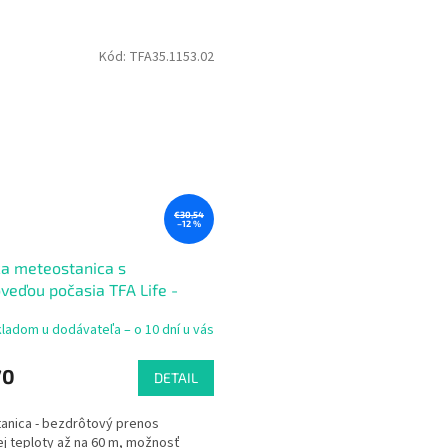
Kód:
TFA35.1153.02
€30,54
–12 %
 meteostanica s
veďou počasia TFA Life -
ladom u dodávateľa – o 10 dní u vás
70
DETAIL
anica - bezdrôtový prenos
j teploty až na 60 m, možnosť