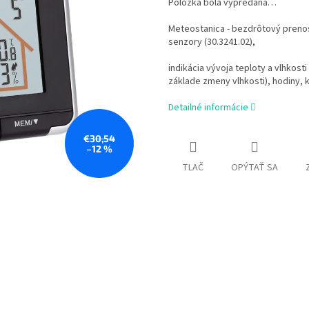
Položka bola vypredaná…
Meteostanica - bezdrôtový prenos
senzory (30.3241.02),
indikácia vývoja teploty a vlhkost
základe zmeny vlhkosti), hodiny, k
Detailné informácie
€30,54
–12 %
TLAČ
OPÝTAŤ SA