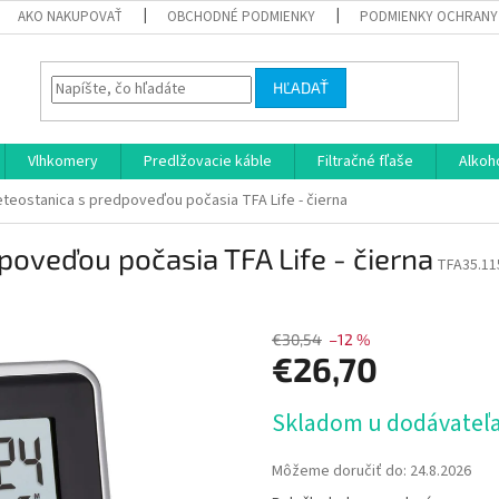
AKO NAKUPOVAŤ
OBCHODNÉ PODMIENKY
PODMIENKY OCHRANY
HĽADAŤ
Vlhkomery
Predlžovacie káble
Filtračné fľaše
Alkoh
eostanica s predpoveďou počasia TFA Life - čierna
oveďou počasia TFA Life - čierna
TFA35.11
€30,54
–12 %
€26,70
Jednotková
Skladom u dodávateľa 
cena:
Môžeme doručiť do:
24.8.2026