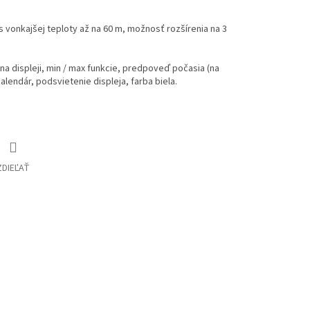
 vonkajšej teploty až na 60 m, možnosť rozšírenia na 3
i na displeji, min / max funkcie, predpoveď počasia (na
alendár, podsvietenie displeja, farba biela.
ZDIEĽAŤ