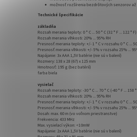
možnosť rozšírenia bezdrôtových senzorov až 
Technické
špecifikácie
základňa
Rozsah merania teploty: 0 ° C ... 50 ° C (32 ° F ... 122 ° F)
Rozsah merania vlhkosti: 20% ... 95% RH
Presnosť merania teploty: +/- 1 ° C v rozsahu 0 ° C ... 50
Presnosť merania vlhkosti: +/- 5% v rozsahu 25% ... 9
Napájanie: 3x AAA 1,5V batérie (nie sú v balení)
Rozmery: 138 x 28 (67) x 125 mm
Hmotnosť: 195 g (bez batérií)
farba biela
vysielač
Rozsah merania teploty: -30 ° C ... 70 ° C (-40 ° F ... 158 °
Rozsah merania vlhkosti: 20% ... 95% RH
Presnosť merania teploty: +/- 1 ° C v rozsahu 0 ° C ... 50
Presnosť merania vlhkosti: +/- 5% v rozsahu 25% ... 9
Dosah: max. 60 m (vo voľnom priestranstve)
Frekvencia: 433 MHz
Max. vysielací výkon: <10mW
Napájanie: 2x AAA 1,5V batérie (nie sú v balení)
Rozmery: 49 x 31 x 91 mm