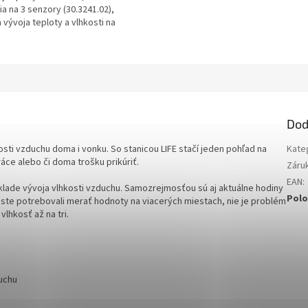
ia na 3 senzory (30.3241.02),
a vývoja teploty a vlhkosti na
 min / max funkcie,...
Dod
osti vzduchu doma i vonku. So stanicou LIFE stačí jeden pohľad na
Kate
áce alebo či doma trošku prikúriť.
Záru
EAN
:
áklade vývoja vlhkosti vzduchu. Samozrejmosťou sú aj aktuálne hodiny
Polo
 ste potrebovali merať hodnoty na viacerých miestach, nie je problém
vlhkosť až na tri.
uchu