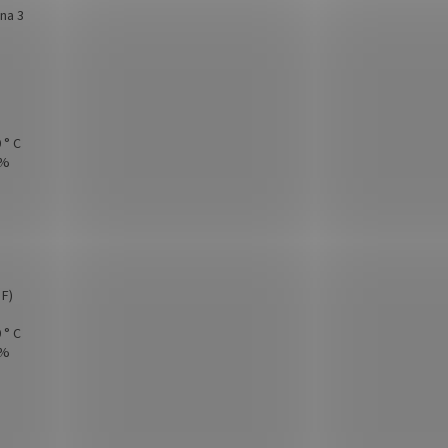
na 3
 ° C
5%
 F)
 ° C
5%