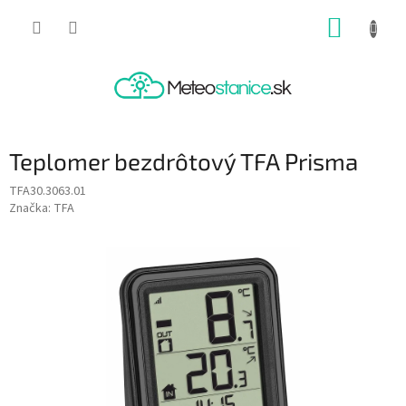
Prejsť
NÁKUP
na
obsah
KOŠÍK
Teplomer bezdrôtový TFA Prisma
TFA30.3063.01
Značka:
TFA