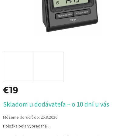
€19
Jednotková
Skladom u dodávateľa – o 10 dní u vás
cena:
Môžeme doručiť do:
25.8.2026
Položka bola vypredaná…