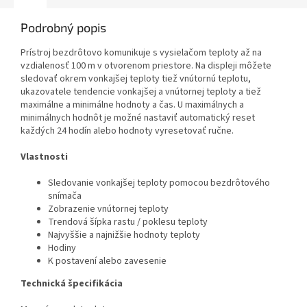
Podrobný popis
Prístroj bezdrôtovo komunikuje s vysielačom teploty až na
vzdialenosť 100 m v otvorenom priestore. Na displeji môžete
sledovať okrem vonkajšej teploty tiež vnútornú teplotu,
ukazovatele tendencie vonkajšej a vnútornej teploty a tiež
maximálne a minimálne hodnoty a čas. U maximálnych a
minimálnych hodnôt je možné nastaviť automatický reset
každých 24 hodín alebo hodnoty vyresetovať ručne.
Vlastnosti
Sledovanie vonkajšej teploty pomocou bezdrôtového
snímača
Zobrazenie vnútornej teploty
Trendová šípka rastu / poklesu teploty
Najvyššie a najnižšie hodnoty teploty
Hodiny
K postavení alebo zavesenie
Technická špecifikácia