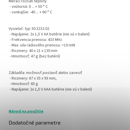
Merací rozsah teploty
- vnútorná: 0 ... + 50 ° C
- vonkajšie: -40 ... + 60 ° C
Vysielač: typ 30.3232.02
- Napájanie: 2x 1,5 V AA batérie (nie sú v balení)
- Frekvencia prenosu: 433 MHz
- Max. sila rádiového prenosu: <10 mW
- Rozmery: 40 x 21 x 130 mm
- Hmotnosť: 47 g (bez batérií)
Základňa: možnosť postaviť alebo zavesiť
- Rozmery: 67 x 35 x 93 mm,
- Hmotnosť: 65 g
- Napájanie: 2x 1,5 V AAA batérie (nie sú v balení)
Návod na použitie
Dodatočné parametre