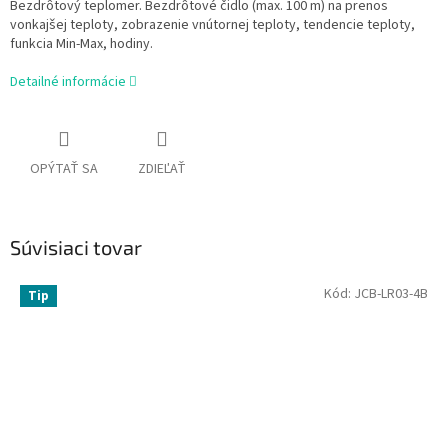
Bezdrôtový teplomer. Bezdrôtové čidlo (max. 100 m) na prenos
vonkajšej teploty, zobrazenie vnútornej teploty, tendencie teploty,
funkcia Min-Max, hodiny.
Detailné informácie
OPÝTAŤ SA
ZDIEĽAŤ
Súvisiaci tovar
Kód:
JCB-LR03-4B
Tip