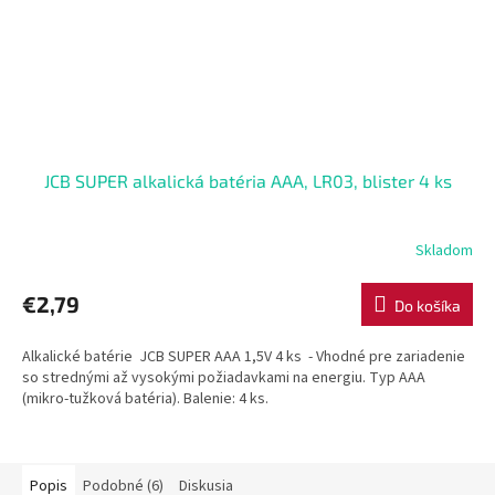
JCB SUPER alkalická batéria AAA, LR03, blister 4 ks
Skladom
€2,79
Do košíka
Alkalické batérie JCB SUPER AAA 1,5V 4 ks - Vhodné pre zariadenie
so strednými až vysokými požiadavkami na energiu. Typ AAA
(mikro-tužková batéria). Balenie: 4 ks.
Popis
Podobné (6)
Diskusia