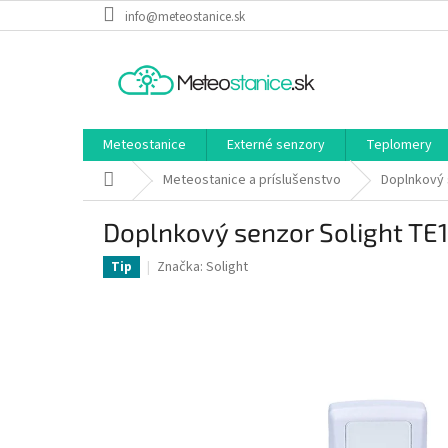
Prejsť
info@meteostanice.sk
na
obsah
Meteostanice
Externé senzory
Teplomery
Domov
Meteostanice a príslušenstvo
Doplnkový 
Doplnkový senzor Solight TE
Značka:
Solight
Tip