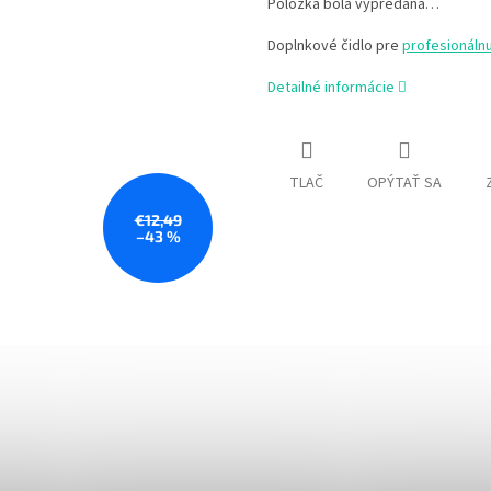
Položka bola vypredaná…
Doplnkové čidlo pre
profesionáln
Detailné informácie
TLAČ
OPÝTAŤ SA
€12,49
–43 %