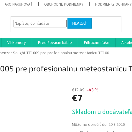
AKO NAKUPOVAŤ
OBCHODNÉ PODMIENKY
PODMIENKY OCHRANY
HĽADAŤ
Vlhkomery
Predlžovacie káble
Filtračné fľaše
Alkoh
senzor Solight TE100S pre profesionalnu meteostanicu TE100
100S pre profesionalnu meteostanicu 
€12,49
–43 %
€7
Jednotková
Skladom u dodávateľa 
cena:
Môžeme doručiť do:
20.8.2026