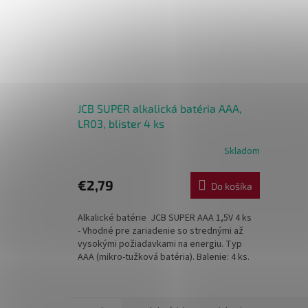
JCB SUPER alkalická batéria AAA,
LR03, blister 4 ks
Skladom
€2,79
Do košíka
Alkalické batérie JCB SUPER AAA 1,5V 4 ks
- Vhodné pre zariadenie so strednými až
vysokými požiadavkami na energiu. Typ
AAA (mikro-tužková batéria). Balenie: 4 ks.