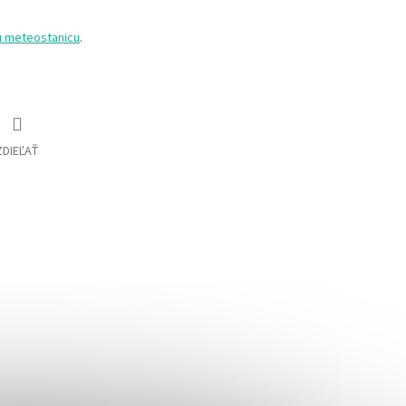
u meteostanicu
.
ZDIEĽAŤ