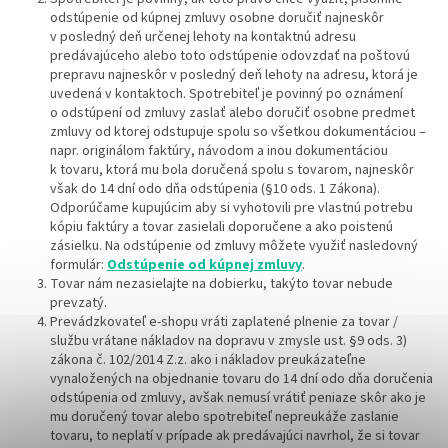
odstúpenie od kúpnej zmluvy osobne doručiť najneskôr
v posledný deň určenej lehoty na kontaktnú adresu
predávajúceho alebo toto odstúpenie odovzdať na poštovú
prepravu najneskôr v posledný deň lehoty na adresu, ktorá je
uvedená v kontaktoch. Spotrebiteľ je povinný po oznámení
o odstúpení od zmluvy zaslať alebo doručiť osobne predmet
zmluvy od ktorej odstupuje spolu so všetkou dokumentáciou –
napr. originálom faktúry, návodom a inou dokumentáciou
k tovaru, ktorá mu bola doručená spolu s tovarom, najneskôr
však do 14 dní odo dňa odstúpenia (§10 ods. 1 Zákona).
Odporúčame kupujúcim aby si vyhotovili pre vlastnú potrebu
kópiu faktúry a tovar zasielali doporučene a ako poistenú
zásielku. Na odstúpenie od zmluvy môžete využiť nasledovný
formulár:
Odstúpenie od kúpnej zmluvy
.
Tovar nám nezasielajte na dobierku, takýto tovar nebude
prevzatý.
Prevádzkovateľ e-shopu vráti zaplatené plnenie za tovar /
službu vrátane nákladov na dopravu v zmysle ust. §9 ods. 3)
zákona č. 102/2014 Z.z. ako i nákladov preukázateľne
vynaložených na objednanie tovaru do 14 dní odo dňa doručenia
odstúpenia od zmluvy, avšak nemusí vrátiť peniaze skôr ako je
mu doručený tovar alebo spotrebiteľ nepreukáže zaslanie
tovaru, to neplatí v prípade ak predávajúci navrhol, že si tovar