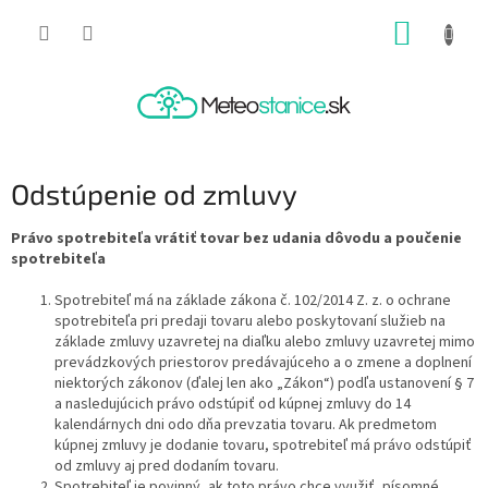
Prejsť
NÁKUP
na
obsah
KOŠÍK
Odstúpenie od zmluvy
Právo spotrebiteľa vrátiť tovar bez udania dôvodu a poučenie
spotrebiteľa
Spotrebiteľ má na základe zákona č. 102/2014 Z. z. o ochrane
spotrebiteľa pri predaji tovaru alebo poskytovaní služieb na
základe zmluvy uzavretej na diaľku alebo zmluvy uzavretej mimo
prevádzkových priestorov predávajúceho a o zmene a doplnení
niektorých zákonov (ďalej len ako „Zákon“) podľa ustanovení § 7
a nasledujúcich právo odstúpiť od kúpnej zmluvy do 14
kalendárnych dni odo dňa prevzatia tovaru. Ak predmetom
kúpnej zmluvy je dodanie tovaru, spotrebiteľ má právo odstúpiť
od zmluvy aj pred dodaním tovaru.
Spotrebiteľ je povinný, ak toto právo chce využiť, písomné