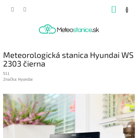
Prejsť
NÁKUP
na
obsah
KOŠÍK
Meteorologická stanica Hyundai WS
2303 čierna
511
Značka:
Hyundai