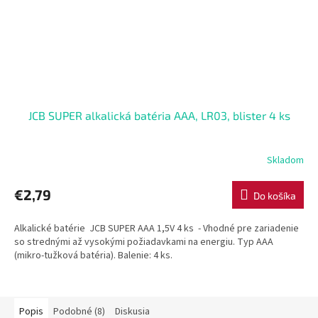
JCB SUPER alkalická batéria AAA, LR03, blister 4 ks
Skladom
€2,79
Do košíka
Alkalické batérie JCB SUPER AAA 1,5V 4 ks - Vhodné pre zariadenie
so strednými až vysokými požiadavkami na energiu. Typ AAA
(mikro-tužková batéria). Balenie: 4 ks.
Popis
Podobné (8)
Diskusia