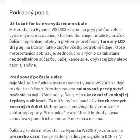
Podrobný popis
Užitočné funkcie vo vydarenom obale
Meteostanica Hyundai WS2303 zaujme na prvý pohľad veľmi
vydareným spracovaním, ktorému dominuje metalický prúžok.
Ďalším neprehliadnuteľným prvkom je prehľadný
farebný LCD
displej
, na ktorom ľahko zistíte všetky potrebné údaje, ktoré
meteostanica zobrazuje. Jednoducho a rýchlo sa tak stane
neoddeliteľnou súčasťou vašej kancelárie, obývacej izby alebo
napr. aj spálne.
Predpoveď počasia a viac
Najdôležitejšie funkcie meteostanice Hyundai WS2303 sa dajú
rozdeliť na 3 časti. Prioritne zaujme
animovaná predpoveď
počasia
na najbližšie hodiny. Ďalej je to
ukazovateľ vonkajšej
teploty a vlhkosti
. Tá môže byť snímaná až z
troch rôznych
externých čidiel
. Meteostanica umožňuje tiež zobrazenie
vnútornej teploty. Pre vonkajšie a vnútorné hodnoty naviac
uchováva v pamäti ich namerané maximá a minimá.
Ďalšou z funkcií meteostanice Hyundai WS2303 je zobrazenie
presného času
. Ten je riadený rádiovým signálom DCF 77. V