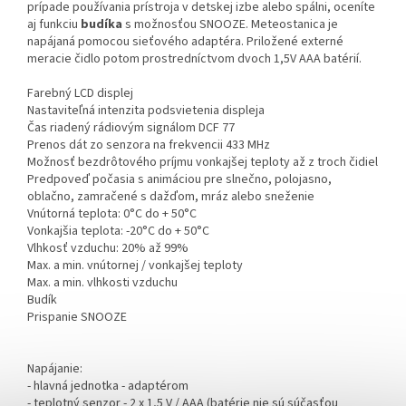
prípade používania prístroja v detskej izbe alebo spálni, oceníte
aj funkciu
budíka
s možnosťou SNOOZE. Meteostanica je
napájaná pomocou sieťového adaptéra. Priložené externé
meracie čidlo potom prostredníctvom dvoch 1,5V AAA batérií.
Farebný LCD displej
Nastaviteľná intenzita podsvietenia displeja
Čas riadený rádiovým signálom DCF 77
Prenos dát zo senzora na frekvencii 433 MHz
Možnosť bezdrôtového príjmu vonkajšej teploty až z troch čidiel
Predpoveď počasia s animáciou pre slnečno, polojasno,
oblačno, zamračené s dažďom, mráz alebo sneženie
Vnútorná teplota: 0°C do + 50°C
Vonkajšia teplota: -20°C do + 50°C
Vlhkosť vzduchu: 20% až 99%
Max. a min. vnútornej / vonkajšej teploty
Max. a min. vlhkosti vzduchu
Budík
Prispanie SNOOZE
Napájanie:
- hlavná jednotka - adaptérom
- teplotný senzor - 2 x 1,5 V / AAA (batérie nie sú súčasťou