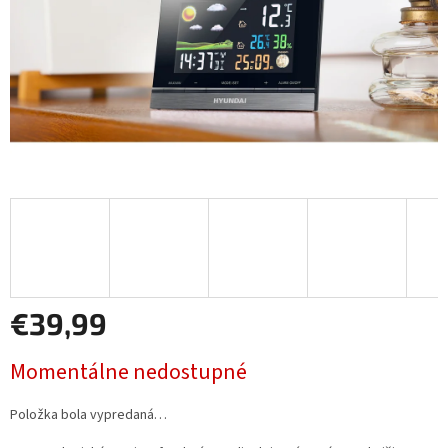
€39,99
Jednotková
Momentálne nedostupné
cena:
Položka bola vypredaná…