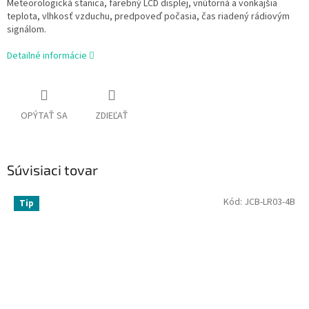
Meteorologická stanica, farebný LCD displej, vnútorná a vonkajšia
teplota, vlhkosť vzduchu, predpoveď počasia, čas riadený rádiovým
signálom.
Detailné informácie
OPÝTAŤ SA
ZDIEĽAŤ
Súvisiaci tovar
Kód:
JCB-LR03-4B
Tip