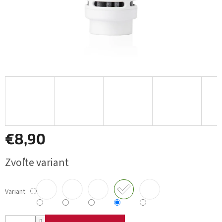
€8,90
Jednotková
Zvoľte variant
cena:
Variant