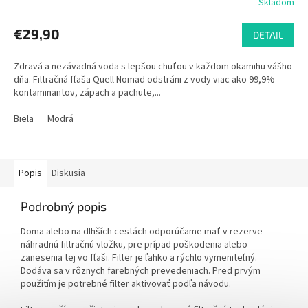
Skladom
€29,90
DETAIL
Zdravá a nezávadná voda s lepšou chuťou v každom okamihu vášho
dňa. Filtračná fľaša Quell Nomad odstráni z vody viac ako 99,9%
kontaminantov, zápach a pachute,...
Biela
Modrá
Popis
Diskusia
Podrobný popis
Doma alebo na dlhších cestách odporúčame mať v rezerve
náhradnú filtračnú vložku, pre prípad poškodenia alebo
zanesenia tej vo fľaši. Filter je ľahko a rýchlo vymeniteľný.
Dodáva sa v rôznych farebných prevedeniach. Pred prvým
použitím je potrebné filter aktivovať podľa návodu.