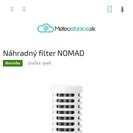
Prejsť
NÁKUP
na
obsah
KOŠÍK
Náhradný filter NOMAD
Značka:
quell
Novinka