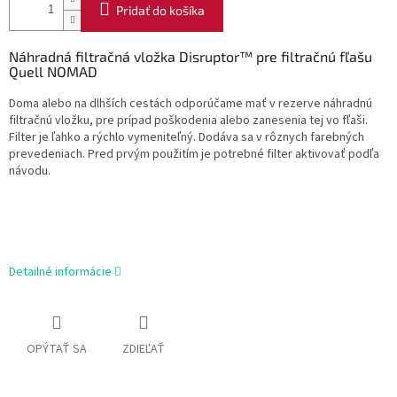
Pridať do košíka
Náhradná filtračná vložka Disruptor™ pre filtračnú fľašu
Quell NOMAD
Doma alebo na dlhších cestách odporúčame mať v rezerve náhradnú
filtračnú vložku, pre prípad poškodenia alebo zanesenia tej vo fľaši.
Filter je ľahko a rýchlo vymeniteľný. Dodáva sa v rôznych farebných
prevedeniach. Pred prvým použitím je potrebné filter aktivovať podľa
návodu.
Detailné informácie
OPÝTAŤ SA
ZDIEĽAŤ