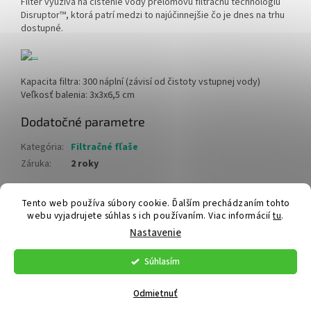
Filter využíva na čistenie vody prelomovú filtračnú technológiu
Disruptor™, ktorá patrí medzi to najúčinnejšie čo je dnes na trhu
dostupné.
Kapacita filtra: 300 náplní (závisí od čistoty vstupnej vody)
Veľkosť balenia: 3x3x6,5 cm
Dodatočné parametre
Kategória
:
Filtračné fľaše
Záruka
:
2 roky
Z
Tento web používa súbory cookie. Ďalším prechádzaním tohto
webu vyjadrujete súhlas s ich používaním. Viac informácií
tu
.
á
Vytvoril Shoptet
Nastavenie
p
ä
Súhlasím
t
Copyright 2026
Meteostanice
. Všetky práva vyhradené.
Upraviť
i
nastavenie cookies
Odmietnuť
e