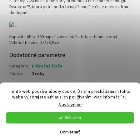
Filter využíva na čistenie vody prelomovú filtračnú technológiu
Disruptor™, ktorá patrí medzi to najúčinnejšie čo je dnes na trhu
dostupné.
Kapacita filtra: 300 náplní (závisí od čistoty vstupnej vody)
Veľkosť balenia: 3x3x6,5 cm
Dodatočné parametre
Kategória
:
Filtračné fľaše
Záruka
:
2 roky
Z
Tento web používa súbory cookie. Ďalším prechádzaním tohto
webu vyjadrujete súhlas s ich používaním. Viac informácií
tu
.
á
Vytvoril Shoptet
Nastavenie
p
ä
Súhlasím
t
Copyright 2026
Meteostanice
. Všetky práva vyhradené.
Upraviť
i
nastavenie cookies
Odmietnuť
e