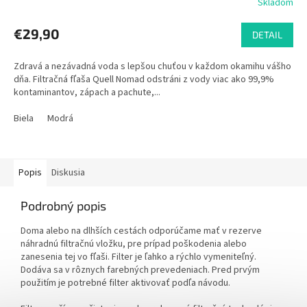
Skladom
€29,90
DETAIL
Zdravá a nezávadná voda s lepšou chuťou v každom okamihu vášho
dňa. Filtračná fľaša Quell Nomad odstráni z vody viac ako 99,9%
kontaminantov, zápach a pachute,...
Biela
Modrá
Popis
Diskusia
Podrobný popis
Doma alebo na dlhších cestách odporúčame mať v rezerve
náhradnú filtračnú vložku, pre prípad poškodenia alebo
zanesenia tej vo fľaši. Filter je ľahko a rýchlo vymeniteľný.
Dodáva sa v rôznych farebných prevedeniach. Pred prvým
použitím je potrebné filter aktivovať podľa návodu.