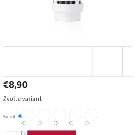
€8,90
Jednotková
Zvoľte variant
cena:
Variant