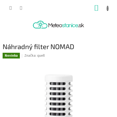
Prejsť
NÁKUP
na
obsah
KOŠÍK
Náhradný filter NOMAD
Značka:
quell
Novinka