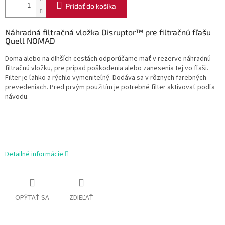
Pridať do košíka
Náhradná filtračná vložka Disruptor™ pre filtračnú fľašu
Quell NOMAD
Doma alebo na dlhších cestách odporúčame mať v rezerve náhradnú
filtračnú vložku, pre prípad poškodenia alebo zanesenia tej vo fľaši.
Filter je ľahko a rýchlo vymeniteľný. Dodáva sa v rôznych farebných
prevedeniach. Pred prvým použitím je potrebné filter aktivovať podľa
návodu.
Detailné informácie
OPÝTAŤ SA
ZDIEĽAŤ